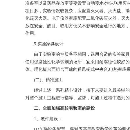
准备室以及药品存放室等要设置自动喷水-泡沫联用灭火系统[7
项目多，实验情况较复杂，应配置灭火器、灭火毯
化碳灭火器。电子仪器室应配置二氧化碳灭火器，灭
放在安全、醒目、取用方便又不影响安全通行的地方
作用。
5.实验家具设计
由于实验室的性质各不相同，选用合适的实验家具材质
使用强腐蚀性化学试剂的场所，宜采用耐腐蚀性较好的铝
体、理化板台面组合而成的通风橱式中央台;电热室应采用耐
(二)、精准施工
经过上述一系列精心设计，接下来要进入最关键的施工环
对整个施工过程进行指导、监督，对施工过程中遇到的问
二、全面加强高校实验室的建设
1、硬件建设：
(1)加强设备配置，要对应高等教育教学改革的要求，