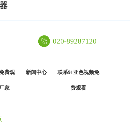
放器
020-89287120
频免费观
新闻中心
联系91亚色视频免
厂家
费观看
点