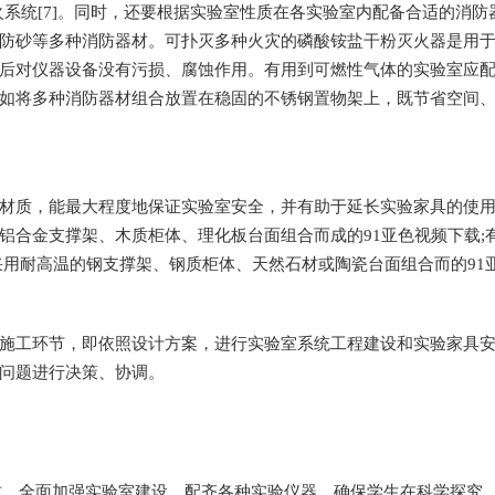
]。同时，还要根据实验室性质在各实验室内配备合适的消防器材[8]
、消防砂等多种消防器材。可扑灭多种火灾的磷酸铵盐干粉灭火器是
火后对仪器设备没有污损、腐蚀作用。有用到可燃性气体的实验室
，如将多种消防器材组合放置在稳固的不锈钢置物架上，既节省空间、
，能最大程度地保证实验室安全，并有助于延长实验家具的使用寿命
合金支撑架、木质柜体、理化板台面组合而成的91亚色视频下载
高温的钢支撑架、钢质柜体、天然石材或陶瓷台面组合而的91
节，即依照设计方案，进行实验室系统工程建设和实验家具安
题进行决策、协调。
全面加强实验室建设，配齐各种实验仪器，确保学生在科学探究、研